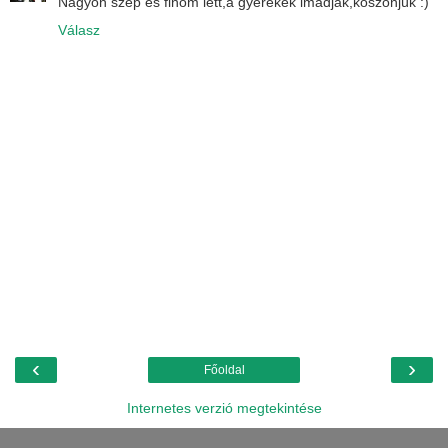
Nagyon szép és finom lett,a gyerekek imádják,köszönjük :)
Válasz
‹
›
Főoldal
Internetes verzió megtekintése