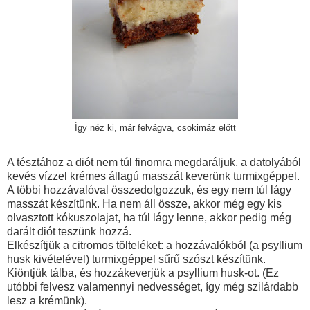
Így néz ki, már felvágva, csokimáz előtt
A tésztához a diót nem túl finomra megdaráljuk, a datolyából
kevés vízzel krémes állagú masszát keverünk turmixgéppel.
A többi hozzávalóval összedolgozzuk, és egy nem túl lágy
masszát készítünk. Ha nem áll össze, akkor még egy kis
olvasztott kókuszolajat, ha túl lágy lenne, akkor pedig még
darált diót teszünk hozzá.
Elkészítjük a citromos tölteléket: a hozzávalókból (a psyllium
husk kivételével) turmixgéppel sűrű szószt készítünk.
Kiöntjük tálba, és hozzákeverjük a psyllium husk-ot. (Ez
utóbbi felvesz valamennyi nedvességet, így még szilárdabb
lesz a krémünk).