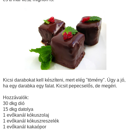
Kicsi darabokat kell készíteni, mert elég "tömény". Úgy a jó,
ha egy darabka egy falat. Kicsit pepecselős, de megéri.
Hozzávalók:
30 dkg dió
15 dkg datolya
1 evőkanál kókuszolaj
1 evőkanál kókuszreszelék
1 evőkanál kakaópor