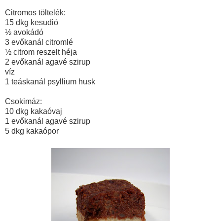
Citromos töltelék:
15 dkg kesudió
½ avokádó
3 evőkanál citromlé
½ citrom reszelt héja
2 evőkanál agavé szirup
víz
1 teáskanál psyllium husk
Csokimáz:
10 dkg kakaóvaj
1 evőkanál agavé szirup
5 dkg kakaópor