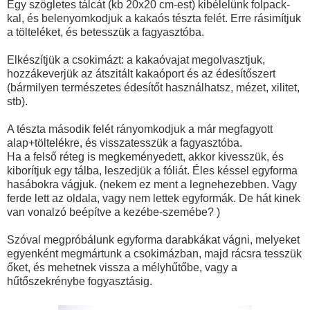
Egy szögletes tálcát (kb 20x20 cm-est) kibélelünk folpack-
kal, és belenyomkodjuk a kakaós tészta felét. Erre rásimítjuk
a tölteléket, és betesszük a fagyasztóba.
Elkészítjük a csokimázt: a kakaóvajat megolvasztjuk,
hozzákeverjük az átszitált kakaóport és az édesítőszert
(bármilyen természetes édesítőt használhatsz, mézet, xilitet,
stb).
A tészta második felét rányomkodjuk a már megfagyott
alap+töltelékre, és visszatesszük a fagyasztóba.
Ha a felső réteg is megkeményedett, akkor kivesszük, és
kiborítjuk egy tálba, leszedjük a fóliát. Éles késsel egyforma
hasábokra vágjuk. (nekem ez ment a legnehezebben. Vagy
ferde lett az oldala, vagy nem lettek egyformák. De hát kinek
van vonalzó beépítve a kezébe-szemébe? )
Szóval megpróbálunk egyforma darabkákat vágni, melyeket
egyenként megmártunk a csokimázban, majd rácsra tesszük
őket, és mehetnek vissza a mélyhűtőbe, vagy a
hűtőszekrénybe fogyasztásig.