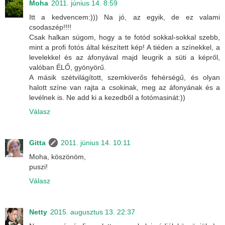
Moha
2011. június 14. 8:59
Itt a kedvencem:))) Na jó, az egyik, de ez valami
csodaszép!!!!
Csak halkan súgom, hogy a te fotód sokkal-sokkal szebb,
mint a profi fotós által készített kép! A tiéden a színekkel, a
levelekkel és az áfonyával majd leugrik a süti a képről,
valóban ÉLŐ, gyönyörű.
A másik szétvilágított, szemkiverős fehérségű, és olyan
halott színe van rajta a csokinak, meg az áfonyának és a
levélnek is. Ne add ki a kezedből a fotómasinát:))
Válasz
Gitta
2011. június 14. 10:11
Moha, köszönöm,
puszi!
Válasz
Netty
2015. augusztus 13. 22:37