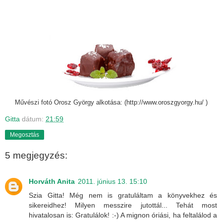
Művészi fotó Orosz György alkotása: (http://www.oroszgyorgy.hu/ )
Gitta
dátum:
21:59
Megosztás
5 megjegyzés:
Horváth Anita
2011. június 13. 15:10
Szia Gitta! Még nem is gratuláltam a könyvekhez és
sikereidhez! Milyen messzire jutottál... Tehát most
hivatalosan is: Gratulálok! :-) A mignon óriási, ha feltalálod a