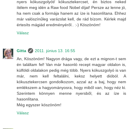
nyers kókuszgolyót/ kókusztekercset, én biztos neked
ítélem meg idén a Raw food Nobel díjat! Persze az lenne jó,
ha nem csak a formája hanem az íze is hasonlítana. Ehhez
már valószínűleg varázslat kell, de rád bízom. Kérlek majd
értesíts mágiád eredményéről.. :-) Köszönöm!
Válasz
Gitta
2011. június 13. 16:55
An, Köszönöm! Nagyon drága vagy, de ezt a mignon-t sem
én találtam fel! Van már hasonló recept magyar oldalon is,
külföldi oldalakon pedig még több. Nyers kókuszgolyó is van
már, nem kell feltalálni, keksz helyett dióból. A
kókusztekercsen gondolkozom, azzal az a baj, hogy nem
emlékszem a hagyományosra, hogy miből van, hogy néz ki.
Szerintem könnyen menne nyersből, és az íze is
hasonlítana.
Még egyszer köszönöm!
Válasz