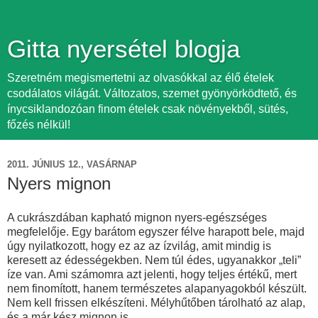
Gitta nyersétel blogja
Szeretném megismertetni az olvasókkal az élő ételek
csodálatos világát. Változatos, szemet gyönyörködtető, és
ínycsiklandozóan finom ételek csak növényekből, sütés,
főzés nélkül!
2011. JÚNIUS 12., VASÁRNAP
Nyers mignon
A cukrászdában kapható mignon nyers-egészséges
megfelelője. Egy barátom egyszer félve harapott bele, majd
úgy nyilatkozott, hogy ez az az ízvilág, amit mindig is
keresett az édességekben. Nem túl édes, ugyanakkor „teli”
íze van. Ami számomra azt jelenti, hogy teljes értékű, mert
nem finomított, hanem természetes alapanyagokból készült.
Nem kell frissen elkészíteni. Mélyhűtőben tárolható az alap,
és a már kész mignon is.