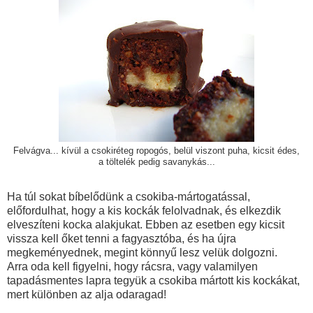
Felvágva... kívül a csokiréteg ropogós, belül viszont puha, kicsit édes,
a töltelék pedig savanykás...
Ha túl sokat bíbelődünk a csokiba-mártogatással,
előfordulhat, hogy a kis kockák felolvadnak, és elkezdik
elveszíteni kocka alakjukat. Ebben az esetben egy kicsit
vissza kell őket tenni a fagyasztóba, és ha újra
megkeményednek, megint könnyű lesz velük dolgozni.
Arra oda kell figyelni, hogy rácsra, vagy valamilyen
tapadásmentes lapra tegyük a csokiba mártott kis kockákat,
mert különben az alja odaragad!